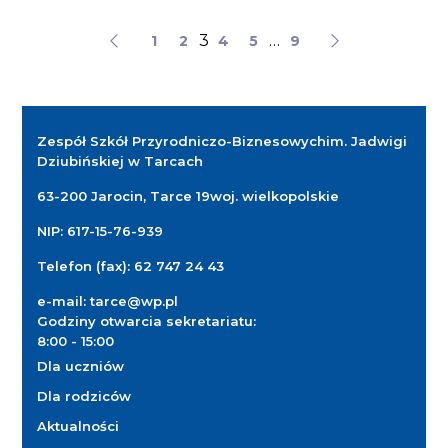
3
…
1
2
4
5
9
Zespół Szkół Przyrodniczo-Biznesowych
im. Jadwigi
Dziubińskiej w Tarcach
63-200 Jarocin, Tarce 19
woj. wielkopolskie
NIP: 617-15-76-939
Telefon (fax):
62 747 24 43
e-mail:
tarce@wp.pl
Godziny otwarcia sekretariatu:
8:00 - 15:00
Dla uczniów
Dla rodziców
Aktualności