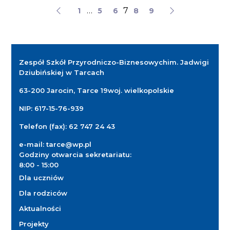
…
7
1
5
6
8
9
Zespół Szkół Przyrodniczo-Biznesowych
im. Jadwigi
Dziubińskiej w Tarcach
63-200 Jarocin, Tarce 19
woj. wielkopolskie
NIP: 617-15-76-939
Telefon (fax):
62 747 24 43
e-mail:
tarce@wp.pl
Godziny otwarcia sekretariatu:
8:00 - 15:00
Dla uczniów
Dla rodziców
Aktualności
Projekty