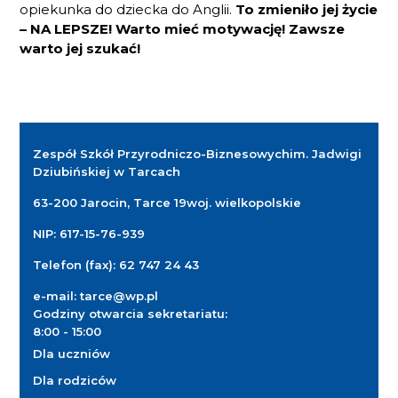
opiekunka do dziecka do Anglii.
To zmieniło jej życie
– NA LEPSZE! Warto mieć motywację! Zawsze
warto jej szukać!
Zespół Szkół Przyrodniczo-Biznesowych
im. Jadwigi
Dziubińskiej w Tarcach
63-200 Jarocin, Tarce 19
woj. wielkopolskie
NIP: 617-15-76-939
Telefon (fax):
62 747 24 43
e-mail:
tarce@wp.pl
Godziny otwarcia sekretariatu:
8:00 - 15:00
Dla uczniów
Dla rodziców