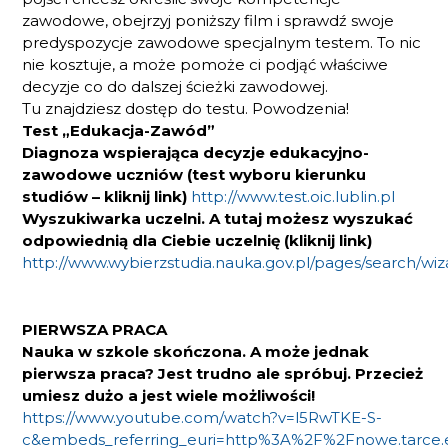
zawodowe, obejrzyj poniższy film i sprawdź swoje
predyspozycje zawodowe specjalnym testem. To nic
nie kosztuje, a może pomoże ci podjąć właściwe
decyzje co do dalszej ścieżki zawodowej.
Tu znajdziesz dostęp do testu. Powodzenia!
Test „Edukacja-Zawód”
Diagnoza wspierająca decyzje edukacyjno-
zawodowe uczniów (test wyboru kierunku
studiów – kliknij link)
http://www.test.oic.lublin.pl
Wyszukiwarka uczelni. A tutaj możesz wyszukać
odpowiednią dla Ciebie uczelnię (kliknij link)
http://www.wybierzstudia.nauka.gov.pl/pages/search/wiz
PIERWSZA PRACA
Nauka w szkole skończona. A może jednak
pierwsza praca? Jest trudno ale spróbuj. Przecież
umiesz dużo a jest wiele możliwości!
https://www.youtube.com/watch?v=l5RwTKE-S-
c&embeds_referring_euri=http%3A%2F%2Fnowe.tarce.